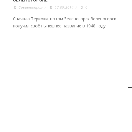
Совавтопром
/
12.09.2014
/
0
Сначала Териоки, потом Зеленогорск Зеленогорск
получил своё нынешнее название в 1948 году.