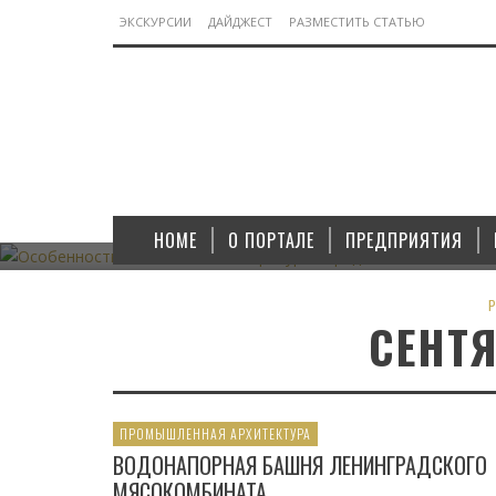
ЭКСКУРСИИ
ДАЙДЖЕСТ
РАЗМЕСТИТЬ СТАТЬЮ
ТЕХНИЧЕСКАЯ ЛИТЕРАТУРА
ОСОБЕННОСТИ ТЕХНИЧЕСКОЙ ЛИТЕРАТУРЫ СЕРЕДИН
АВТОМОБИЛЬНОМУ ТРАНСПО
HOME
О ПОРТАЛЕ
ПРЕДПРИЯТИЯ
06.11.2023
P
СЕНТЯ
ПРОМЫШЛЕННАЯ АРХИТЕКТУРА
ВОДОНАПОРНАЯ БАШНЯ ЛЕНИНГРАДСКОГО
МЯСОКОМБИНАТА