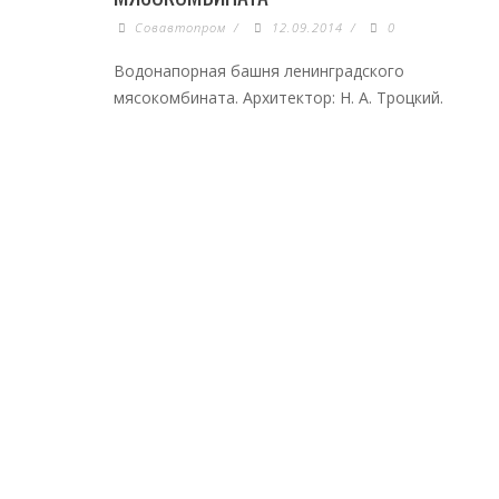
Совавтопром
/
12.09.2014
/
0
Водонапорная башня ленинградского
мясокомбината. Архитектор: Н. А. Троцкий.