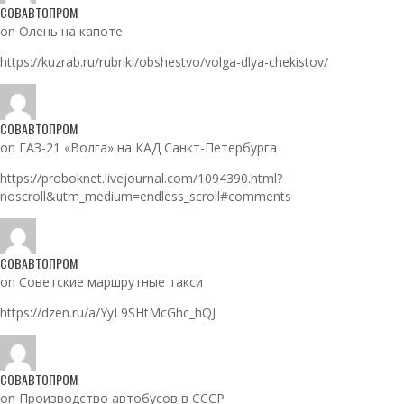
СОВАВТОПРОМ
on Олень на капоте
https://kuzrab.ru/rubriki/obshestvo/volga-dlya-chekistov/
СОВАВТОПРОМ
on ГАЗ-21 «Волга» на КАД Санкт-Петербурга
https://proboknet.livejournal.com/1094390.html?
noscroll&utm_medium=endless_scroll#comments
СОВАВТОПРОМ
on Советские маршрутные такси
https://dzen.ru/a/YyL9SHtMcGhc_hQJ
СОВАВТОПРОМ
on Производство автобусов в СССР