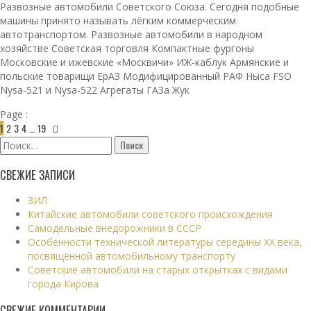
Развозные автомобили Советского Союза. Сегодня подобные
машины принято называть лёгким коммерческим
автотранспортом. Развозные автомобили в народном
хозяйстве Советская торговля Компактные фургоны
Московские и ижевские «Москвичи» ИЖ-каблук Армянские и
польские товарищи ЕрАЗ Модифицированный РАФ Ныса FSO
Nysa-521 и Nysa-522 Агрегаты ГАЗа Жук
Page :
1
2
3
4
…
19
Найти:
СВЕЖИЕ ЗАПИСИ
ЗИЛ
Китайские автомобили советского происхождения
Самодельные внедорожники в СССР
Особенности технической литературы середины XX века,
посвящённой автомобильному транспорту
Советские автомобили на старых открытках с видами
города Кирова
СВЕЖИЕ КОММЕНТАРИИ