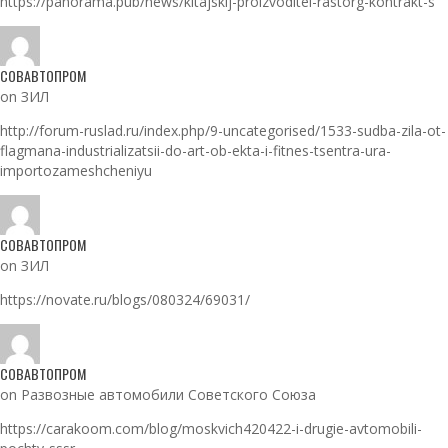
https://panorama.pub/news/kitajskij-proizvoditel-rastorg-kontrakt-s
СОВАВТОПРОМ
on ЗИЛ
http://forum-ruslad.ru/index.php/9-uncategorised/1533-sudba-zila-ot-
flagmana-industrializatsii-do-art-ob-ekta-i-fitnes-tsentra-ura-
importozameshcheniyu
СОВАВТОПРОМ
on ЗИЛ
https://novate.ru/blogs/080324/69031/
СОВАВТОПРОМ
on Развозные автомобили Советского Союза
https://carakoom.com/blog/moskvich420422-i-drugie-avtomobili-