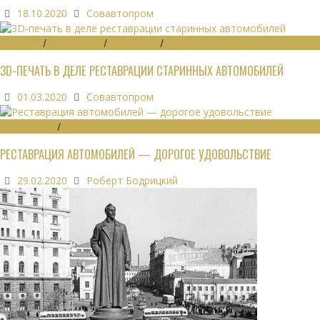
18.10.2020
Совавтопром
ЗАПЧАСТИ
/
РЕСТАВРАЦИЯ
/
ТЕХНОЛОГИИ
/
ЭКОНОМИКА
3D-ПЕЧАТЬ В ДЕЛЕ РЕСТАВРАЦИИ СТАРИННЫХ АВТОМОБИЛЕЙ
01.03.2020
Совавтопром
РЕСТАВРАЦИЯ
/
ЭКОНОМИКА
РЕСТАВРАЦИЯ АВТОМОБИЛЕЙ — ДОРОГОЕ УДОВОЛЬСТВИЕ
29.02.2020
Роберт Бодрицкий