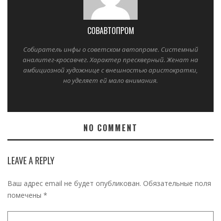
СОВАВТОПРОМ
Собиратель инфы о советском автопроме. Системный
аналитег-кросавчег. Характер прескверный. Женат на
амбициозной художнице с внешностью аристократки,
но уделяет ей мало внимания.
NO COMMENT
LEAVE A REPLY
Ваш адрес email не будет опубликован.
Обязательные поля
помечены
*