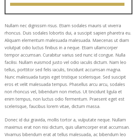
Nullam nec dignissim risus. Etiam sodales mauris ut viverra
rhoncus. Duis sodales lobortis dui, a suscipit sapien pharetra eu.
Aliquam elementum malesuada malesuada. Maecenas ut diam
volutpat odio luctus finibus in a neque. Etiam ullamcorper
tempor accumsan. Curabitur varius sed nunc id congue. Nulla
facilisi. Nullam euismod justo vel odio iaculis dictum. Nam leo
tellus, porttitor sed felis iaculis, tincidunt accumsan magna.
Nunc malesuada turpis eget tristique scelerisque. Sed suscipit
eros et velit malesuada tempus. Phasellus arcu arcu, sodales
non rhoncus vel, bibendum non metus. Ut tincidunt ligula et
enim tempus, non luctus odio fermentum. Praesent eget est
scelerisque, faucibus lorem vitae, dictum massa.
Donec id dui gravida, mollis tortor a, vulputate neque. Nullam
maximus erat non nisi dictum, quis ullamcorper erat accumsan.
Vivamus bibendum erat at tellus malesuada, ac bibendum leo