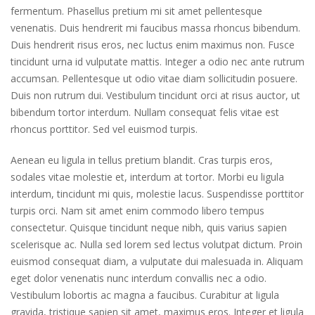
fermentum. Phasellus pretium mi sit amet pellentesque
venenatis. Duis hendrerit mi faucibus massa rhoncus bibendum.
Duis hendrerit risus eros, nec luctus enim maximus non. Fusce
tincidunt urna id vulputate mattis. Integer a odio nec ante rutrum
accumsan. Pellentesque ut odio vitae diam sollicitudin posuere.
Duis non rutrum dui. Vestibulum tincidunt orci at risus auctor, ut
bibendum tortor interdum. Nullam consequat felis vitae est
rhoncus porttitor. Sed vel euismod turpis.
Aenean eu ligula in tellus pretium blandit. Cras turpis eros,
sodales vitae molestie et, interdum at tortor. Morbi eu ligula
interdum, tincidunt mi quis, molestie lacus. Suspendisse porttitor
turpis orci. Nam sit amet enim commodo libero tempus
consectetur. Quisque tincidunt neque nibh, quis varius sapien
scelerisque ac. Nulla sed lorem sed lectus volutpat dictum. Proin
euismod consequat diam, a vulputate dui malesuada in. Aliquam
eget dolor venenatis nunc interdum convallis nec a odio.
Vestibulum lobortis ac magna a faucibus. Curabitur at ligula
gravida, tristique sapien sit amet, maximus eros. Integer et ligula