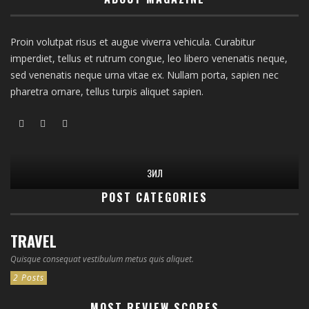
Proin volutpat risus et augue viverra vehicula. Curabitur
imperdiet, tellus et rutrum congue, leo libero venenatis neque,
sed venenatis neque urna vitae ex. Nullam porta, sapien nec
pharetra ornare, tellus turpis aliquet sapien.
ЗИЛ
POST CATEGORIES
TRAVEL
Quisque consequat vestibulum metus quis aliquet.
2 Posts
MOST REVIEW SCORES