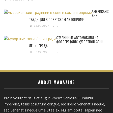
АМЕРИКАНС
КИЕ
ТРАДИЦИИ В СОВЕТСКОМ АВТОПРОМЕ
15.02.2017
0
СТАРИННЫЕ АВТОМОБИЛИ НА
ФОТОГРАФИЯХ КУРОРТНОЙ ЗОНЫ
ЛЕНИНГРАДА
07.01.2018
2
ABOUT MAGAZINE
Proin volutpat risus et augue viverra vehicula. Curabitur
imperdiet, tellus et rutrum congue, leo libero venenatis neque,
sed venenatis neque urna vitae ex. Nullam porta, sapien nec