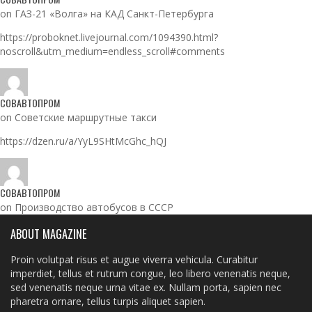
on ГАЗ-21 «Волга» на КАД Санкт-Петербурга
https://proboknet.livejournal.com/1094390.html?
noscroll&utm_medium=endless_scroll#comments
СОВАВТОПРОМ
on Советские маршрутные такси
https://dzen.ru/a/YyL9SHtMcGhc_hQJ
СОВАВТОПРОМ
on Производство автобусов в СССР
ABOUT MAGAZINE
Proin volutpat risus et augue viverra vehicula. Curabitur
imperdiet, tellus et rutrum congue, leo libero venenatis neque,
sed venenatis neque urna vitae ex. Nullam porta, sapien nec
pharetra ornare, tellus turpis aliquet sapien.