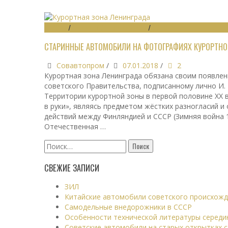
ОБЗОРЫ
/
РЕКРЕАЦИОННЫЕ РЕСУРСЫ
/
ФОТО
СТАРИННЫЕ АВТОМОБИЛИ НА ФОТОГРАФИЯХ КУРОРТНО
Совавтопром
/
07.01.2018
/
2
Курортная зона Ленинграда обязана своим появле
советского Правительства, подписанному лично И. 
Территории курортной зоны в первой половине XX в
в руки», являясь предметом жёстких разногласий и
действий между Финляндией и СССР (Зимняя война 1
Отечественная …
Найти:
СВЕЖИЕ ЗАПИСИ
ЗИЛ
Китайские автомобили советского происхож
Самодельные внедорожники в СССР
Особенности технической литературы середи
Советские автомобили на старых открытках с