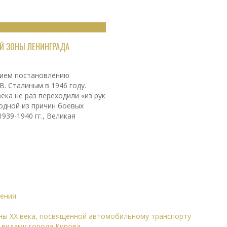
Й ЗОНЫ ЛЕНИНГРАДА
нием постановлению
В. Сталиным в 1946 году.
ека не раз переходили «из рук
 одной из причин боевых
939-1940 гг., Великая
дения
ны XX века, посвящённой автомобильному транспорту
 видами города Кирова