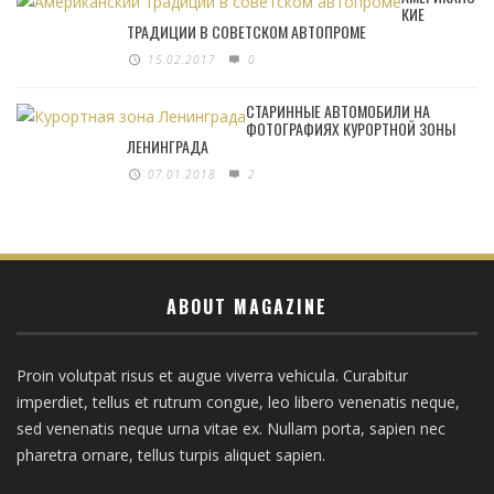
КИЕ
ТРАДИЦИИ В СОВЕТСКОМ АВТОПРОМЕ
15.02.2017
0
СТАРИННЫЕ АВТОМОБИЛИ НА
ФОТОГРАФИЯХ КУРОРТНОЙ ЗОНЫ
ЛЕНИНГРАДА
07.01.2018
2
ABOUT MAGAZINE
Proin volutpat risus et augue viverra vehicula. Curabitur
imperdiet, tellus et rutrum congue, leo libero venenatis neque,
sed venenatis neque urna vitae ex. Nullam porta, sapien nec
pharetra ornare, tellus turpis aliquet sapien.