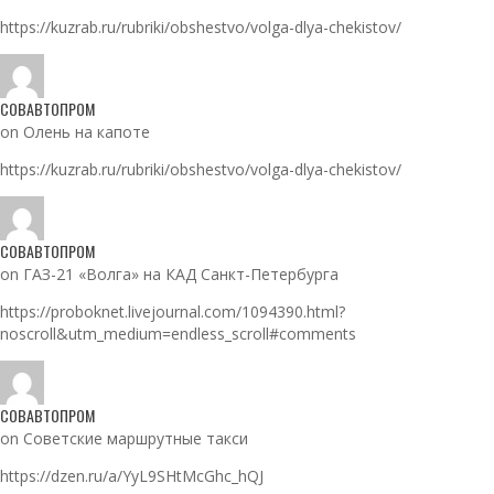
https://kuzrab.ru/rubriki/obshestvo/volga-dlya-chekistov/
СОВАВТОПРОМ
on Олень на капоте
https://kuzrab.ru/rubriki/obshestvo/volga-dlya-chekistov/
СОВАВТОПРОМ
on ГАЗ-21 «Волга» на КАД Санкт-Петербурга
https://proboknet.livejournal.com/1094390.html?
noscroll&utm_medium=endless_scroll#comments
СОВАВТОПРОМ
on Советские маршрутные такси
https://dzen.ru/a/YyL9SHtMcGhc_hQJ