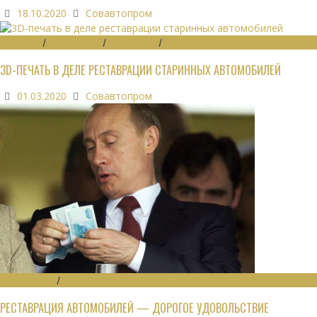
18.10.2020
Совавтопром
ЗАПЧАСТИ
/
РЕСТАВРАЦИЯ
/
ТЕХНОЛОГИИ
/
ЭКОНОМИКА
3D-ПЕЧАТЬ В ДЕЛЕ РЕСТАВРАЦИИ СТАРИННЫХ АВТОМОБИЛЕЙ
01.03.2020
Совавтопром
РЕСТАВРАЦИЯ
/
ЭКОНОМИКА
РЕСТАВРАЦИЯ АВТОМОБИЛЕЙ — ДОРОГОЕ УДОВОЛЬСТВИЕ