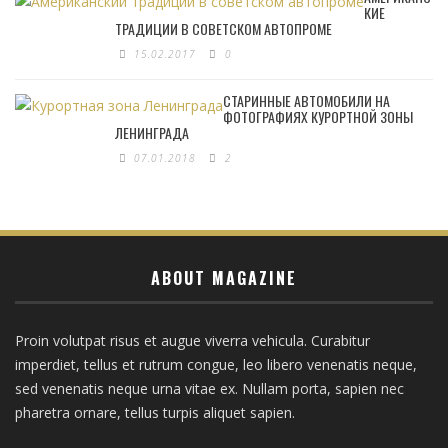
КИЕ
ТРАДИЦИИ В СОВЕТСКОМ АВТОПРОМЕ
15.02.2017
0
СТАРИННЫЕ АВТОМОБИЛИ НА
ФОТОГРАФИЯХ КУРОРТНОЙ ЗОНЫ
ЛЕНИНГРАДА
07.01.2018
2
ABOUT MAGAZINE
Proin volutpat risus et augue viverra vehicula. Curabitur
imperdiet, tellus et rutrum congue, leo libero venenatis neque,
sed venenatis neque urna vitae ex. Nullam porta, sapien nec
pharetra ornare, tellus turpis aliquet sapien.