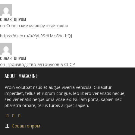
СОВАВТОПРОМ
on Советские маршрутные такси
https://dzen.ru/a/YyL9SHtMcGhc_hQJ
СОВАВТОПРОМ
on Производство автобусов в СССР
ABOUT MAGAZINE
Proin volutpat risus et augue viverra vehicula. Curabitur
imperdiet, tellus et rutrum congue, leo libero venenatis neque,
sed venenatis neque urna vitae ex. Nullam porta, sapien nec
pharetra ornare, tellus turpis aliquet sapien.
Совавтопром