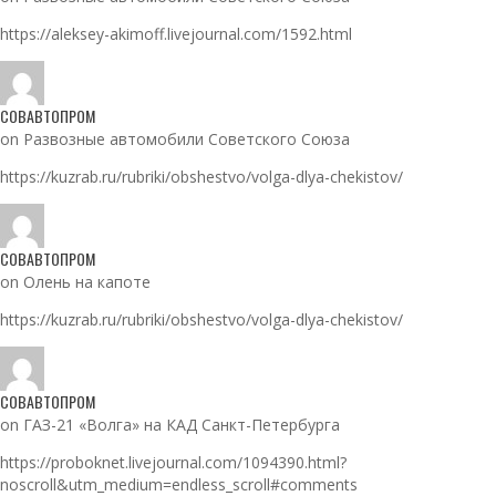
https://aleksey-akimoff.livejournal.com/1592.html
СОВАВТОПРОМ
on Развозные автомобили Советского Союза
https://kuzrab.ru/rubriki/obshestvo/volga-dlya-chekistov/
СОВАВТОПРОМ
on Олень на капоте
https://kuzrab.ru/rubriki/obshestvo/volga-dlya-chekistov/
СОВАВТОПРОМ
on ГАЗ-21 «Волга» на КАД Санкт-Петербурга
https://proboknet.livejournal.com/1094390.html?
noscroll&utm_medium=endless_scroll#comments