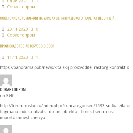
04.06.2021
1
Совавтопром
СОВЕТСКИЕ АВТОМОБИЛИ НА УЛИЦАХ ЛЕНИНГРАДСКОГО ПОСЁЛКА ПЕСОЧНЫЙ
23.11.2020
0
Совавтопром
ПРОИЗВОДСТВО АВТОБУСОВ В СССР
11.11.2020
1
https://panorama.pub/news/kitajskij-proizvoditel-rastorg-kontrakt-s
СОВАВТОПРОМ
on ЗИЛ
http://forum-ruslad.ru/index.php/9-uncategorised/1533-sudba-zila-ot-
flagmana-industrializatsii-do-art-ob-ekta-i-fitnes-tsentra-ura-
importozameshcheniyu