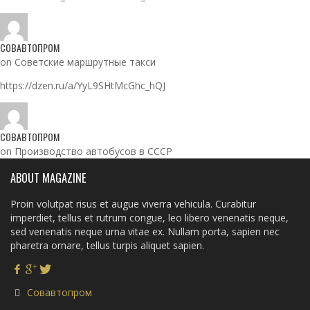
СОВАВТОПРОМ
on Советские маршрутные такси
https://dzen.ru/a/YyL9SHtMcGhc_hQJ
СОВАВТОПРОМ
on Производство автобусов в СССР
ABOUT MAGAZINE
Proin volutpat risus et augue viverra vehicula. Curabitur
imperdiet, tellus et rutrum congue, leo libero venenatis neque,
sed venenatis neque urna vitae ex. Nullam porta, sapien nec
pharetra ornare, tellus turpis aliquet sapien.
Совавтопром