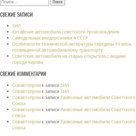
Найти:
СВЕЖИЕ ЗАПИСИ
ЗИЛ
Китайские автомобили советского происхождения
Самодельные внедорожники в СССР
Особенности технической литературы середины XX века,
посвящённой автомобильному транспорту
Советские автомобили на старых открытках с видами
города Кирова
СВЕЖИЕ КОММЕНТАРИИ
Совавтопром
к записи
ЗИЛ
Совавтопром
к записи
ЗИЛ
Совавтопром
к записи
Развозные автомобили Советского
Союза
Совавтопром
к записи
Развозные автомобили Советского
Союза
Совавтопром
к записи
Развозные автомобили Советского
Союза