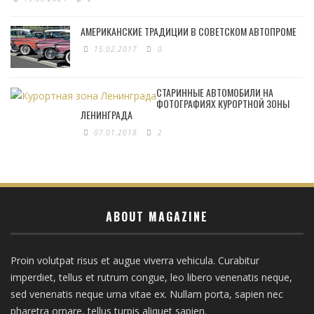
АМЕРИКАНСКИЕ ТРАДИЦИИ В СОВЕТСКОМ АВТОПРОМЕ
15.02.2017
0
СТАРИННЫЕ АВТОМОБИЛИ НА
ФОТОГРАФИЯХ КУРОРТНОЙ ЗОНЫ
ЛЕНИНГРАДА
07.01.2018
2
ABOUT MAGAZINE
Proin volutpat risus et augue viverra vehicula. Curabitur
imperdiet, tellus et rutrum congue, leo libero venenatis neque,
sed venenatis neque urna vitae ex. Nullam porta, sapien nec
pharetra ornare, tellus turpis aliquet sapien.