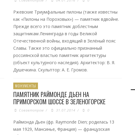
Совавтопром
/
04.01.2016
/
0
Ржевские Триумфальные пилоны (также известны
как «Пилоны на Пороховых») — памятник вдвойне.
Прежде всего это памятник доблестным
защитникам Ленинграда в годы Великой
Отечественной войны, входящий в Зелёный пояс
Славы. Также это официально признанный
россиянской властью памятник архитектуры
(объект культурного наследия). Архитектор: В. Я.
Душечкина. Скульптор: А. Е. Громов.
МОНУМЕНТЫ
ПАМЯТНИК РАЙМОНДЕ ДЬЕН НА
ПРИМОРСКОМ ШОССЕ В ЗЕЛЕНОГОРСКЕ
Совавтопром
/
31.07.2014
/
0
Раймонда Дьен (фр. Raymonde Dien; родилась 13
мая 1929, Мансинье, Франция) — французская