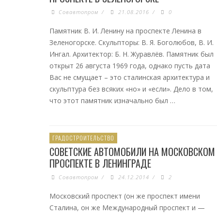
Совавтопром
/
21.08.2016
/
0
Памятник В. И. Ленину на проспекте Ленина в
Зеленогорске. Скульпторы: В. Я. Боголюбов, В. И.
Ингал. Архитектор: Б. Н. Журавлёв. Памятник был
открыт 26 августа 1969 года, однако пусть дата
Вас не смущает – это сталинская архитектура и
скульптура без всяких «но» и «если». Дело в том,
что этот памятник изначально был …
ГРАДОСТРОИТЕЛЬСТВО
СОВЕТСКИЕ АВТОМОБИЛИ НА МОСКОВСКОМ
ПРОСПЕКТЕ В ЛЕНИНГРАДЕ
Совавтопром
/
24.12.2014
/
2
Московский проспект (он же проспект имени
Сталина, он же Международный проспект и —