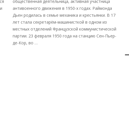
ся
общественная деятельница, активная участница
 и
антивоенного движения в 1950-х годах. Раймонда
Дьен родилась в семье механика и крестьянки. В 17
лет стала секретарём-машинисткой в одном из
местных отделений Французской коммунистической
партии. 23 февраля 1950 года на станцию Сен-Пьер-
де-Кор, во …