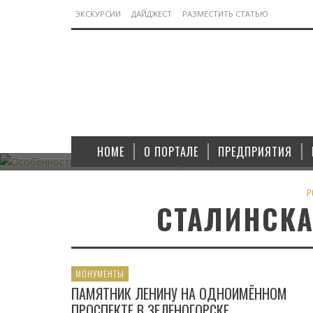
ЭКСКУРСИИ
ДАЙДЖЕСТ
РАЗМЕСТИТЬ СТАТЬЮ
ТЕХНИЧЕСКАЯ ЛИТЕРАТУРА
ОСОБЕННОСТИ ТЕХНИЧЕСКОЙ ЛИТЕРАТУРЫ СЕРЕДИН
АВТОМОБИЛЬНОМУ ТРАНСПО
HOME
О ПОРТАЛЕ
ПРЕДПРИЯТИЯ
06.11.2023
P
СТАЛИНСКА
МОНУМЕНТЫ
ПАМЯТНИК ЛЕНИНУ НА ОДНОИМЁННОМ
ПРОСПЕКТЕ В ЗЕЛЕНОГОРСКЕ