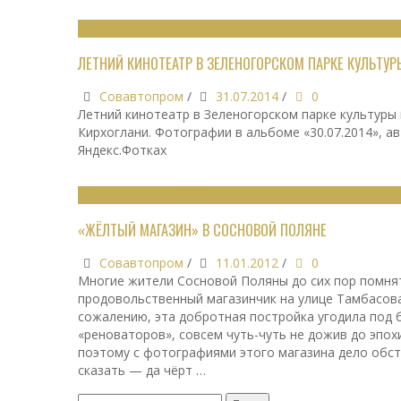
ОБЩЕСТВЕННЫЕ ЗДАНИЯ
ЛЕТНИЙ КИНОТЕАТР В ЗЕЛЕНОГОРСКОМ ПАРКЕ КУЛЬТУ
Совавтопром
/
31.07.2014
/
0
Летний кинотеатр в Зеленогорском парке культуры и
Кирхоглани. Фотографии в альбоме «30.07.2014», ав
Яндекс.Фотках
ОБЩЕСТВЕННЫЕ ЗДАНИЯ
«ЖЁЛТЫЙ МАГАЗИН» В СОСНОВОЙ ПОЛЯНЕ
Совавтопром
/
11.01.2012
/
0
Многие жители Сосновой Поляны до сих пор помн
продовольственный магазинчик на улице Тамбасов
сожалению, эта добротная постройка угодила под 
«реноваторов», совсем чуть-чуть не дожив до эпо
поэтому с фотографиями этого магазина дело обст
сказать — да чёрт …
Найти: