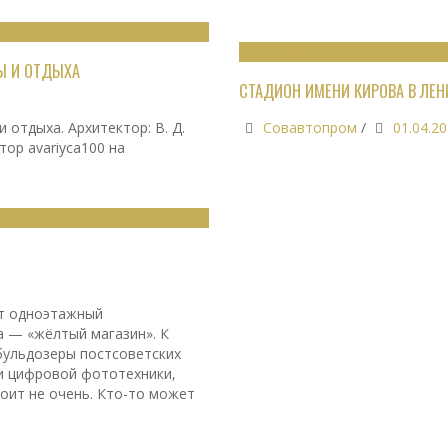
СПОРТИВНЫЕ ОБЪЕКТЫ
РЫ И ОТДЫХА
СТАДИОН ИМЕНИ КИРОВА В ЛЕН
 отдыха. Архитектор: В. Д.
Совавтопром
/
01.04.2
тор avariyca100 на
ят одноэтажный
а — «жёлтый магазин». К
бульдозеры постсоветских
хи цифровой фототехники,
оит не очень. Кто-то может