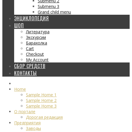
Submenu 2
Submenu 3
Grand child menu
ЭНЦИКЛОПЕДИЯ
ШОП
Литература
Экскурсии
Барахолка
Cart
Checkout
My Account
СБОР СРЕДСТВ
КОНТАКТЫ
Home
Sample Home 1
Sample Home 2
Sample Home 3
О портале
Дорогая редакция
Предприятия
Заводы