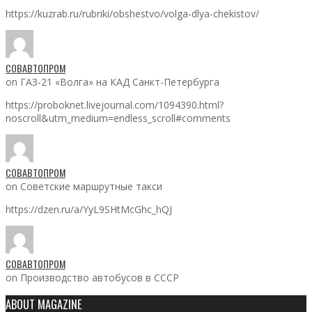
https://kuzrab.ru/rubriki/obshestvo/volga-dlya-chekistov/
СОВАВТОПРОМ
on ГАЗ-21 «Волга» на КАД Санкт-Петербурга
https://proboknet.livejournal.com/1094390.html?
noscroll&utm_medium=endless_scroll#comments
СОВАВТОПРОМ
on Советские маршрутные такси
https://dzen.ru/a/YyL9SHtMcGhc_hQJ
СОВАВТОПРОМ
on Производство автобусов в СССР
ABOUT MAGAZINE