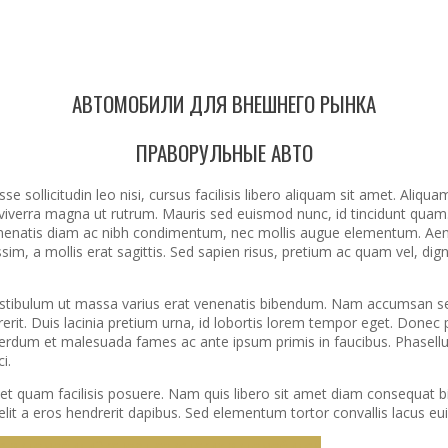
АВТОМОБИЛИ ДЛЯ ВНЕШНЕГО РЫНКА
ПРАВОРУЛЬНЫЕ АВТО
e sollicitudin leo nisi, cursus facilisis libero aliquam sit amet. Aliqua
 viverra magna ut rutrum. Mauris sed euismod nunc, id tincidunt quam. 
enenatis diam ac nibh condimentum, nec mollis augue elementum. Aenea
nissim, a mollis erat sagittis. Sed sapien risus, pretium ac quam vel,
 Vestibulum ut massa varius erat venenatis bibendum. Nam accumsan sem
rit. Duis lacinia pretium urna, id lobortis lorem tempor eget. Donec por
terdum et malesuada fames ac ante ipsum primis in faucibus. Phasellu
i.
et quam facilisis posuere. Nam quis libero sit amet diam consequat b
 elit a eros hendrerit dapibus. Sed elementum tortor convallis lacus e
е автомобили
Экспорт советских автомобилей