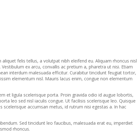
m aliquet felis tellus, a volutpat nibh eleifend eu. Aliquam rhoncus nisl
Vestibulum ex arcu, convallis ac pretium a, pharetra ut nisi. Etiam
n interdum malesuada efficitur. Curabitur tincidunt feugiat tortor,
 dignissim elementum nisl. Mauris lacus enim, congue non elementum
 et ligula scelerisque porta. Proin gravida odio id augue lobortis,
ta leo sed nisl iaculis congue. Ut facilisis scelerisque leo. Quisque
s scelerisque accumsan metus, id rutrum nisi egestas a. In hac
ibendum. Sed tincidunt leo faucibus, malesuada erat eu, imperdiet
uismod rhoncus.