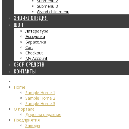
Submenu 2
Submenu 3
Grand child menu
ЭНЦИКЛОПЕДИЯ
ШОП
Литература
Экскурсии
Барахолка
Cart
Checkout
My Account
СБОР СРЕДСТВ
КОНТАКТЫ
Home
Sample Home 1
Sample Home 2
Sample Home 3
О портале
Дорогая редакция
Предприятия
Заводы