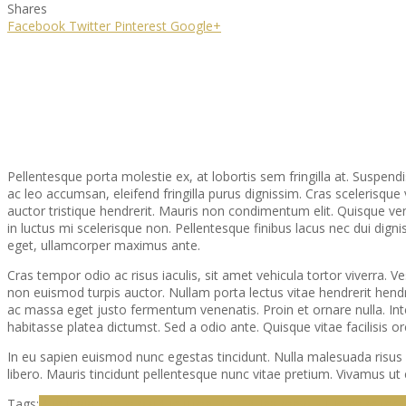
Shares
Facebook
Twitter
Pinterest
Google+
Pellentesque porta molestie ex, at lobortis sem fringilla at. Suspendiss
ac leo accumsan, eleifend fringilla purus dignissim. Cras scelerisque
auctor tristique hendrerit. Mauris non condimentum elit. Quisque v
in luctus mi scelerisque non. Pellentesque finibus lacus nec dui dig
eget, ullamcorper maximus ante.
Cras tempor odio ac risus iaculis, sit amet vehicula tortor viverra.
non euismod turpis auctor. Nullam porta lectus vitae hendrerit hendre
ac massa eget justo fermentum venenatis. Proin et ornare nulla. In
habitasse platea dictumst. Sed a odio ante. Quisque vitae facilisis orc
In eu sapien euismod nunc egestas tincidunt. Nulla malesuada risus 
libero. Mauris tincidunt pellentesque nunc vitae pretium. Vivamus ut
Tags:
Внешняя торговля
Внешторг СССР
Праворульные советски