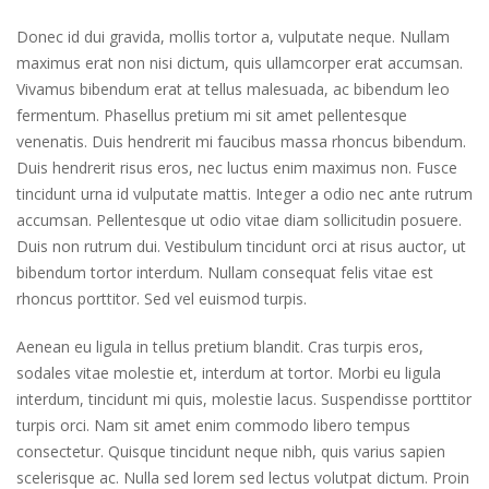
Donec id dui gravida, mollis tortor a, vulputate neque. Nullam
maximus erat non nisi dictum, quis ullamcorper erat accumsan.
Vivamus bibendum erat at tellus malesuada, ac bibendum leo
fermentum. Phasellus pretium mi sit amet pellentesque
venenatis. Duis hendrerit mi faucibus massa rhoncus bibendum.
Duis hendrerit risus eros, nec luctus enim maximus non. Fusce
tincidunt urna id vulputate mattis. Integer a odio nec ante rutrum
accumsan. Pellentesque ut odio vitae diam sollicitudin posuere.
Duis non rutrum dui. Vestibulum tincidunt orci at risus auctor, ut
bibendum tortor interdum. Nullam consequat felis vitae est
rhoncus porttitor. Sed vel euismod turpis.
Aenean eu ligula in tellus pretium blandit. Cras turpis eros,
sodales vitae molestie et, interdum at tortor. Morbi eu ligula
interdum, tincidunt mi quis, molestie lacus. Suspendisse porttitor
turpis orci. Nam sit amet enim commodo libero tempus
consectetur. Quisque tincidunt neque nibh, quis varius sapien
scelerisque ac. Nulla sed lorem sed lectus volutpat dictum. Proin