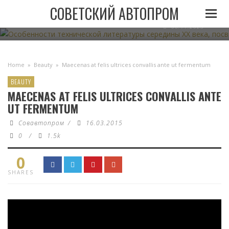
ОСОБЕННОСТИ ТЕХНИЧЕСКОЙ ЛИТЕРАТУРЫ СЕРЕДИН
СОВЕТСКИЙ АВТОПРОМ
АВТОМОБИЛЬНОМУ ТРАНСПО
06.11.2023
Home
»
Beauty
»
Maecenas at felis ultrices convallis ante ut fermentum
BEAUTY
MAECENAS AT FELIS ULTRICES CONVALLIS ANTE
UT FERMENTUM
Совавтопром
/
16.03.2015
0
/
1.5k
0
SHARES