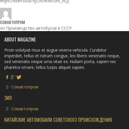
https://dzen.ru/a/YyL9SHtMcGhc_hQJ
СОВАВТОПРОМ
on Производство автобусов в СССР
ABOUT MAGAZINE
Proin volutpat risus et augue viverra vehicula. Curabitur
imperdiet, tellus et rutrum congue, leo libero venenatis neque,
sed venenatis neque urna vitae ex. Nullam porta, sapien nec
pharetra ornare, tellus turpis aliquet sapien.
Совавтопром
ЗИЛ
Совавтопром
КИТАЙСКИЕ АВТОМОБИЛИ СОВЕТСКОГО ПРОИСХОЖДЕНИЯ