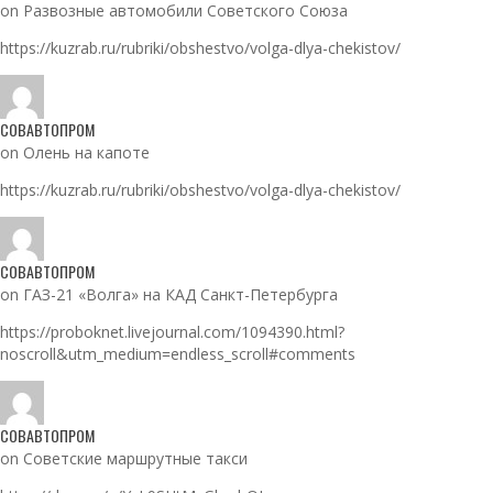
on Развозные автомобили Советского Союза
https://kuzrab.ru/rubriki/obshestvo/volga-dlya-chekistov/
СОВАВТОПРОМ
on Олень на капоте
https://kuzrab.ru/rubriki/obshestvo/volga-dlya-chekistov/
СОВАВТОПРОМ
on ГАЗ-21 «Волга» на КАД Санкт-Петербурга
https://proboknet.livejournal.com/1094390.html?
noscroll&utm_medium=endless_scroll#comments
СОВАВТОПРОМ
on Советские маршрутные такси