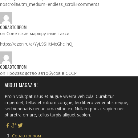
noscroll&utm_medium=endless_scroll#comments
СОВАВТОПРОМ
on Советские маршрутные такси
https://dzen.ru/a/YyL9SHtMcGhc_hQJ
СОВАВТОПРОМ
on Производство автобусов в СССР
ABOUT MAGAZINE
Proin volutpat risus et augue viverra vehicula. Curabitur
imperdiet, tellus et rutrum congue, leo libero venenatis neque,
sed venenatis neque urna vitae ex. Nullam porta, sapien nec
pharetra ornare, tellus turpis aliquet sapien.
Совавтопром