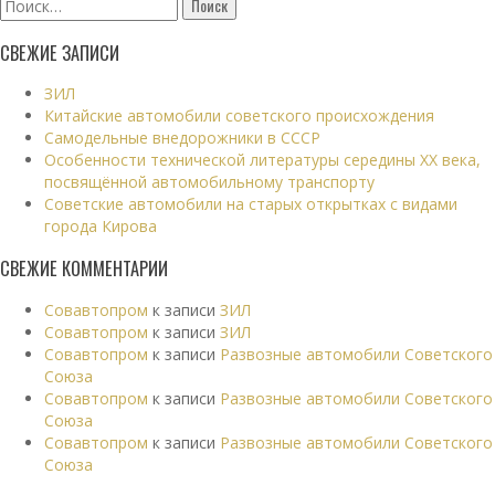
Найти:
СВЕЖИЕ ЗАПИСИ
ЗИЛ
Китайские автомобили советского происхождения
Самодельные внедорожники в СССР
Особенности технической литературы середины XX века,
посвящённой автомобильному транспорту
Советские автомобили на старых открытках с видами
города Кирова
СВЕЖИЕ КОММЕНТАРИИ
Совавтопром
к записи
ЗИЛ
Совавтопром
к записи
ЗИЛ
Совавтопром
к записи
Развозные автомобили Советского
Союза
Совавтопром
к записи
Развозные автомобили Советского
Союза
Совавтопром
к записи
Развозные автомобили Советского
Союза