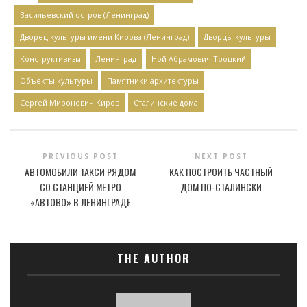
Васильевский остров (Ленинград)
Дворец культуры имени Кирова (Ленинград)
Дворцы культуры
Конструктивизм
Ленинград
Ной Абрамович Троцкий
Объекты культуры
Памятники архитектуры
Сергей Миронович Киров
Сталинские дома
PREVIOUS POST
NEXT POST
АВТОМОБИЛИ ТАКСИ РЯДОМ
КАК ПОСТРОИТЬ ЧАСТНЫЙ
СО СТАНЦИЕЙ МЕТРО
ДОМ ПО-СТАЛИНСКИ
«АВТОВО» В ЛЕНИНГРАДЕ
THE AUTHOR