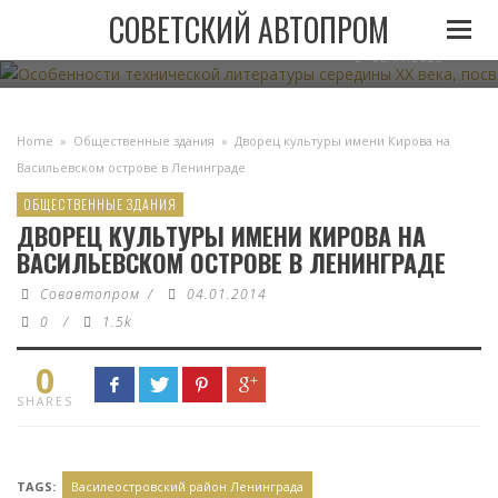
ОСОБЕННОСТИ ТЕХНИЧЕСКОЙ ЛИТЕРАТУРЫ СЕРЕДИН
СОВЕТСКИЙ АВТОПРОМ
АВТОМОБИЛЬНОМУ ТРАНСПО
06.11.2023
Home
»
Общественные здания
»
Дворец культуры имени Кирова на
Васильевском острове в Ленинграде
ОБЩЕСТВЕННЫЕ ЗДАНИЯ
ДВОРЕЦ КУЛЬТУРЫ ИМЕНИ КИРОВА НА
ВАСИЛЬЕВСКОМ ОСТРОВЕ В ЛЕНИНГРАДЕ
Совавтопром
/
04.01.2014
0
/
1.5k
0
SHARES
TAGS:
Василеостровский район Ленинграда