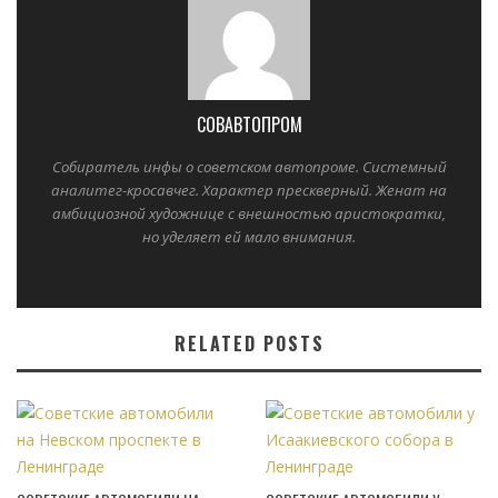
СОВАВТОПРОМ
Собиратель инфы о советском автопроме. Системный
аналитег-кросавчег. Характер прескверный. Женат на
амбициозной художнице с внешностью аристократки,
но уделяет ей мало внимания.
RELATED POSTS