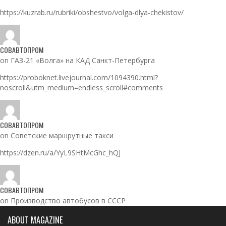
https://kuzrab.ru/rubriki/obshestvo/volga-dlya-chekistov/
СОВАВТОПРОМ
on ГАЗ-21 «Волга» на КАД Санкт-Петербурга
https://proboknet.livejournal.com/1094390.html?
noscroll&utm_medium=endless_scroll#comments
СОВАВТОПРОМ
on Советские маршрутные такси
https://dzen.ru/a/YyL9SHtMcGhc_hQJ
СОВАВТОПРОМ
on Производство автобусов в СССР
ABOUT MAGAZINE